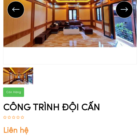
CÔNG TRÌNH ĐÃ THI CÔNG
DANH MỤC SẢN PHẨM
NHỰA 
ỐP 
TƯỜNG 
NANO
CÁC 
MẪU 
LAM 
SÓNG 
VÀ 
PVC
Còn Hàng
CÔNG TRÌNH ĐỘI CẤN
Liên hệ