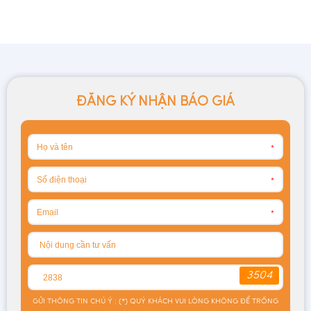
ĐĂNG KÝ NHẬN BÁO GIÁ
*
*
*
3504
GỬI THÔNG TIN CHÚ Ý : (*) QUÝ KHÁCH VUI LÒNG KHÔNG ĐỂ TRỐNG