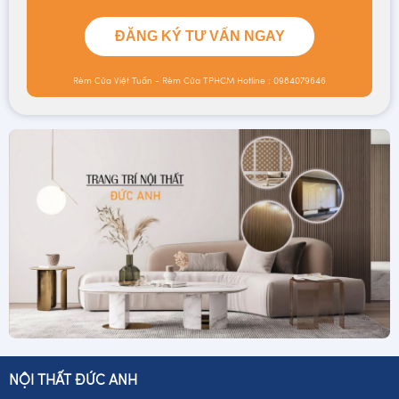
ĐĂNG KÝ TƯ VẤN NGAY
Rèm Cửa Việt Tuấn - Rèm Cửa TPHCM
Hotline : 0984079646
NỘI THẤT ĐỨC ANH