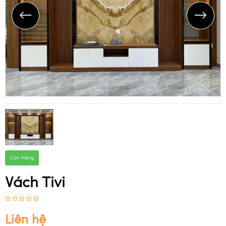
CÔNG TRÌNH ĐÃ THI CÔNG
DANH MỤC SẢN PHẨM
NHỰA 
ỐP 
TƯỜNG 
NANO
CÁC 
MẪU 
LAM 
SÓNG 
VÀ 
PVC
Còn Hàng
Vách Tivi
Liên hệ