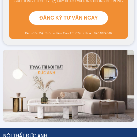
GỬI THÔNG TIN CHÚ Ý : (*) QUÝ KHÁCH VUI LÒNG KHÔNG ĐỂ TRỐNG
ĐĂNG KÝ TƯ VẤN NGAY
Rèm Cửa Việt Tuấn - Rèm Cửa TPHCM
Hotline : 0984079646
NỘI THẤT ĐỨC ANH