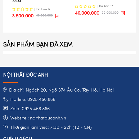
8300
Đã bán
17
Đã bán
12
46.000.000
55.000.000
16
3.500.000
48.000.000
93
SẢN PHẨM BẠN ĐÃ XEM
NỘI THẤT ĐỨC ANH
Địa chỉ: Ngách 20, Ngõ 374 Âu Cơ, Tây Hồ, Hà Nội
Hotline: 0925.456.866
Zalo: 0925.456.866
Website : noithatducanh.vn
Thời gian làm việc: 7:30 - 22h (T2 - CN)