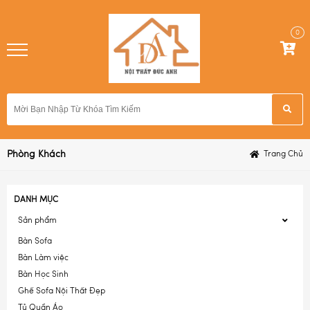
0
in
Chào
ĐĂNG KÝ
Phòng Khách
Trang Chủ
DANH
MỤC
DANH MỤC
NHỰA ỐP TƯỜNG NANO
Sản phẩm
Bàn Sofa
CÁC MẪU LAM SÓNG VÀ PVC
Bàn Làm việc
Bàn Học Sinh
TRANH DÁN TƯỜNG 3D
Ghế Sofa Nội Thất Đẹp
Tủ Quần Áo