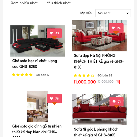
Xem nhiều nhất
Yêu thích nhất
Sắp xếp:
Mới nhất
24
43
Sofa đẹp Hà Nội PHÒNG
Ghế sofa bọc nỉ chất lượng
KHÁCH THIẾT KẾ giá rẻ GHS-
cao GHS-8280
8130
Đã bán
17
Đã bán
93
11.000.000
13.000.000
15
76
71
Ghế sofa gia đình gỗ tự nhiên
Sofa Nỉ góc L phòng khách
thiết kế đẹp hiện đại GHS-
thiết kế giá rẻ GHS-8105